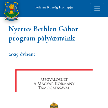
Felcsút Község Honlapja
Betűméret
Nyertes Bethlen Gábor
növelése
program pályázataink
Szürke
2025 évben:
árnyalat
Éles
kontraszt
Linkek
aláhúzása