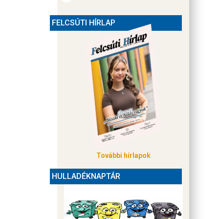
FELCSÚTI HÍRLAP
Olvasható
betűtípus
További hírlapok
HULLADÉKNAPTÁR