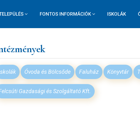
TELEPÜLÉS
FONTOS INFORMÁCIÓK
ISKOLÁK
ntézmények
Iskolák
Óvoda és Bölcsőde
Faluház
Könyvtár
T
Felcsúti Gazdasági és Szolgáltató Kft.