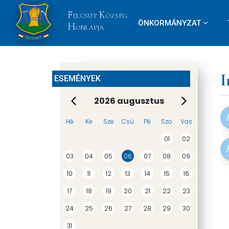
Felcsút Község
ÖNKORMÁNYZAT
Honlapja
Betűméret
növelése
I
ESEMÉNYEK
Szürke
2026 augusztus
árnyalat
Hé
Ke
Sze
Csü
Pé
Szo
Vas
01
02
Éles
03
04
05
06
07
08
09
kontraszt
10
11
12
13
14
15
16
17
18
19
20
21
22
23
Linkek
24
25
26
27
28
29
30
aláhúzása
31