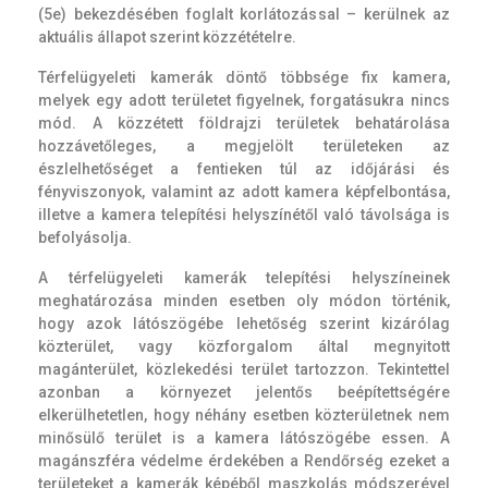
(5e) bekezdésében foglalt korlátozással – kerülnek az
aktuális állapot szerint közzétételre.
Olvasható
Térfelügyeleti kamerák döntő többsége fix kamera,
melyek egy adott területet figyelnek, forgatásukra nincs
betűtípus
mód. A közzétett földrajzi területek behatárolása
hozzávetőleges, a megjelölt területeken az
észlelhetőséget a fentieken túl az időjárási és
fényviszonyok, valamint az adott kamera képfelbontása,
illetve a kamera telepítési helyszínétől való távolsága is
befolyásolja.
A térfelügyeleti kamerák telepítési helyszíneinek
meghatározása minden esetben oly módon történik,
hogy azok látószögébe lehetőség szerint kizárólag
közterület, vagy közforgalom által megnyitott
magánterület, közlekedési terület tartozzon. Tekintettel
azonban a környezet jelentős beépítettségére
elkerülhetetlen, hogy néhány esetben közterületnek nem
minősülő terület is a kamera látószögébe essen. A
magánszféra védelme érdekében a Rendőrség ezeket a
területeket a kamerák képéből maszkolás módszerével