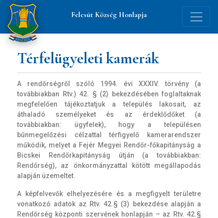
Felcsút Község Honlapja
Betűméret
Térfelügyeleti kamerák
növelése
A rendőrségről szóló 1994. évi XXXIV. törvény (a
Szürke
továbbiakban Rtv.) 42. § (2) bekezdésében foglaltaknak
megfelelően tájékoztatjuk a település lakosait, az
árnyalat
áthaladó személyeket és az érdeklődőket (a
továbbiakban: ügyfelek), hogy a településen
bűnmegelőzési célzattal térfigyelő kamerarendszer
Éles
működik, melyet a Fejér Megyei Rendőr-főkapitányság a
Bicskei Rendőrkapitányság útján (a továbbiakban:
kontraszt
Rendőrség), az önkormányzattal kötött megállapodás
alapján üzemeltet.
A képfelvevők elhelyezésére és a megfigyelt területre
Linkek
vonatkozó adatok az Rtv. 42.§ (3) bekezdése alapján a
aláhúzása
Rendőrség központi szervének honlapján – az Rtv. 42.§