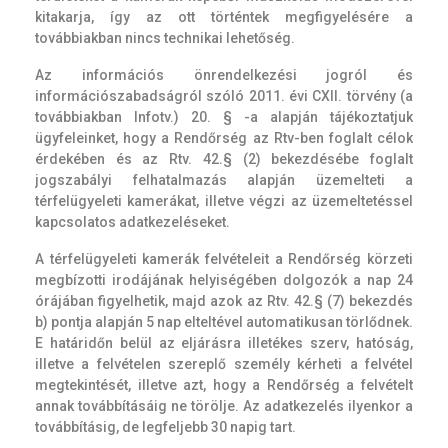
kitakarja, így az ott történtek megfigyelésére a
továbbiakban nincs technikai lehetőség.
Az információs önrendelkezési jogról és
információszabadságról szóló 2011. évi CXII. törvény (a
továbbiakban Infotv.) 20. § -a alapján tájékoztatjuk
ügyfeleinket, hogy a Rendőrség az Rtv-ben foglalt célok
érdekében és az Rtv. 42.§ (2) bekezdésébe foglalt
jogszabályi felhatalmazás alapján üzemelteti a
térfelügyeleti kamerákat, illetve végzi az üzemeltetéssel
kapcsolatos adatkezeléseket.
A térfelügyeleti kamerák felvételeit a Rendőrség körzeti
megbízotti irodájának helyiségében dolgozók a nap 24
órájában figyelhetik, majd azok az Rtv. 42.§ (7) bekezdés
b) pontja alapján 5 nap elteltével automatikusan törlődnek.
E határidőn belül az eljárásra illetékes szerv, hatóság,
illetve a felvételen szereplő személy kérheti a felvétel
megtekintését, illetve azt, hogy a Rendőrség a felvételt
annak továbbításáig ne törölje. Az adatkezelés ilyenkor a
továbbításig, de legfeljebb 30 napig tart.