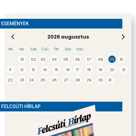
ESEMÉNYEK
2026 augusztus
Hé
Ke
Sze
Csü
Pé
Szo
Vas
01
02
03
04
05
06
07
08
09
10
11
12
13
14
15
16
17
18
19
20
21
22
23
24
25
26
27
28
29
30
31
FELCSÚTI HÍRLAP