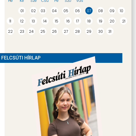
Hé
Ke
Sze
Csü
Pé
Szo
Vas
01
02
03
04
05
06
07
08
09
10
Olvasható
11
12
13
14
15
16
17
18
19
20
21
betűtípus
22
23
24
25
26
27
28
29
30
31
FELCSÚTI HÍRLAP