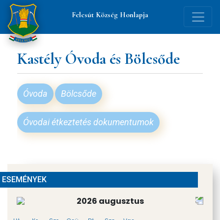
Felcsút Község Honlapja
Betűméret
Kastély Óvoda és Bölcsőde
növelése
Szürke
Óvoda
Bölcsőde
árnyalat
Óvodai étkeztetés dokumentumok
Éles
kontraszt
ESEMÉNYEK
Linkek
2026 augusztus
aláhúzása