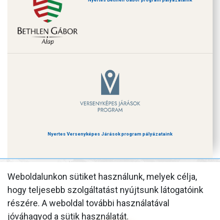
Nyertes Versenyképes Járások program pályázataink
Felcsút Községi
Weboldalunkon sütiket használunk, melyek célja,
hogy teljesebb szolgáltatást nyújtsunk látogatóink
Önkormányzat
részére. A weboldal további használatával
8086 Felcsút, Fő utca 75.
jóváhagyod a sütik használatát.