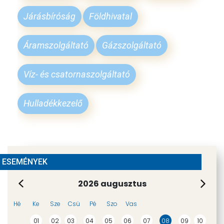
Járásbíróság
Földhivatal
Olvasható
Áramszolgáltató
Gázszolgáltató
betűtípus
Víz- és csatornaszolgáltató
Hulladékkezelő
ESEMÉNYEK
2026 augusztus
Hé
Ke
Sze
Csü
Pé
Szo
Vas
01
02
03
04
05
06
07
08
09
10