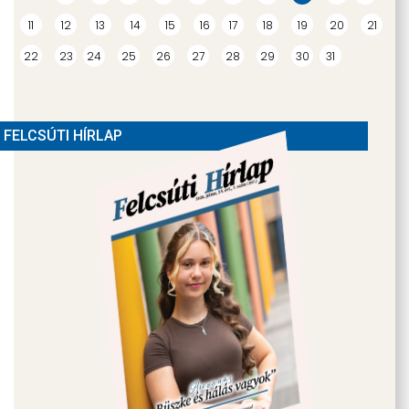
11
12
13
14
15
16
17
18
19
20
21
22
23
24
25
26
27
28
29
30
31
FELCSÚTI HÍRLAP