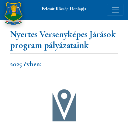
Felcsút Község Honlapja
Betűméret
Nyertes Versenyképes Járások
növelése
program pályázataink
Szürke
2025 évben:
árnyalat
Éles
kontraszt
Linkek
aláhúzása